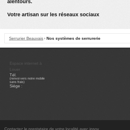
alentours.
Votre artisan sur les réseaux sociaux
Serrurier Beauvais
Nos systèmes de serrurerie
Espace internet à
Louer
Tél.
(renvoi vers notre mobile
sans frais)
Siège :
Contactez le prestataire de votre localité avec ipsov.