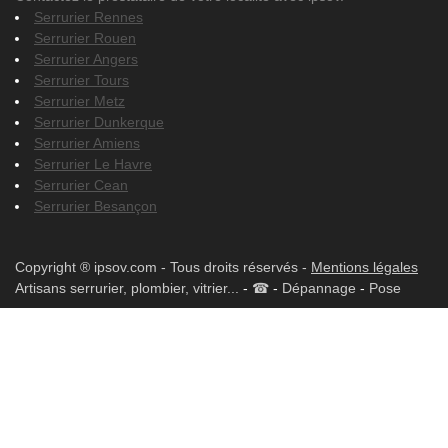
Serrurier Rennes
Serrurier Rouen
Serrurier Angers
Serrurier Tours
Serrurier Metz
Serrurier Dunkerque
Serrurier Amiens
Serrurier Le Havre
Serrurier Cean
Serrurier Besançon
Copyright ® ipsov.com - Tous droits réservés -
Mentions légales
Artisans serrurier, plombier, vitrier...
-
☎
-
Dépannage
-
Pose